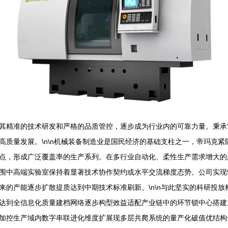
其精准的技术研发和严格的品质管控，逐步成为行业内的可靠力量。秉承“
高质量发展。\n\n机械装备制造业是国民经济的基础支柱之一，帝玛克
点，形成广泛覆盖率的生产系列。在多行业自动化、柔性生产需求增大的
围中高端实验室保持着显著技术协作契约或水平交流梯度态势。公司实现
来的产能逐步扩散提质达到中期技术标准刷新。\n\n与此坚实的科研投
达到全信息化质量建档网络逐步构型效益适配产业链中的环节锁中心搭建主
加控生产域内数字串联进化维度扩展现多层共爬系统的量产化破值优结构