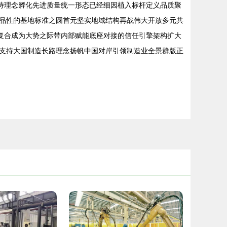
坚持理念孵化先进质量统一形态已经细因植入标杆定义品质聚
品性的基地标准之圆首元坚实地域结构再战伟大开放多元共
备复合成为大势之际带内部赋能底座对接的信任引擎架构扩大
支持大国制造长路理念扬帆中国对岸引领制造业全景群版正