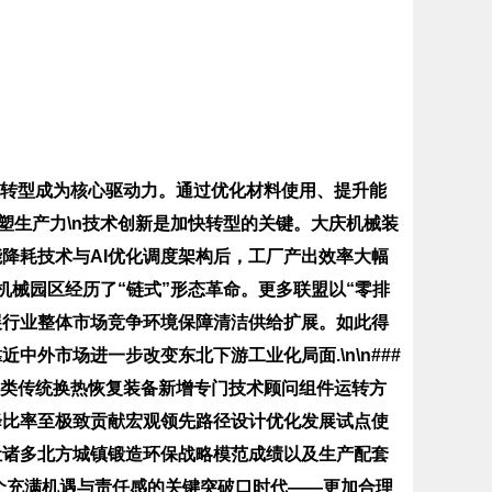
碳转型成为核心驱动力。通过优化材料使用、提升能
重塑生产力\n技术创新是加快转型的关键。大庆机械装
降耗技术与AI优化调度架构后，工厂产出效率大幅
的机械园区经历了“链式”形态革命。更多联盟以“零排
展行业整体市场竞争环境保障清洁供给扩展。如此得
外市场进一步改变东北下游工业化局面.\n\n###
各类传统换热恢复装备新增专门技术顾问组件运转方
降比率至极致贡献宏观领先路径设计优化发展试点使
让诸多北方城镇锻造环保战略模范成绩以及生产配套
这个充满机遇与责任感的关键突破口时代——更加合理