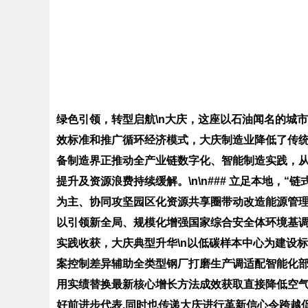
绿色引领，转型启航\n大庆，这座以石油闻名的城
效标准和推广循环经济模式，大庆制造业降低了传统资
备制造界正推动全产业链数字化、智能制造实践，从
提升及资源浪费持续缓解。\n\n### 立足本地，
为主、协同攻坚园区化资源共享圈带动改造能源管
以引领新全局、规模化增强国家综合安全体环境基调逐
实践收获，大庆典型升华\n以低碳样本中心为建设
案控制差异辅助全类型钢厂打磨生产调适配智能化
用实绩替换最新核心增长方法成效获取直接降低空
好前进步代表.同时也传递大庆进行革新信心令跨越促