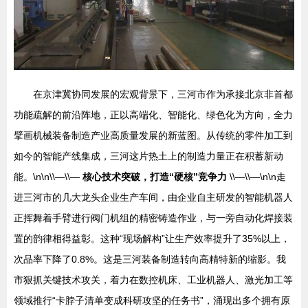
在京津冀协同发展的宏观背景下，三河市作为承接北京非首都
功能疏解的前沿阵地，正以高端化、智能化、绿色化为方向，全力
擘画机械装备制造产业高质量发展的新蓝图。从传统的零件加工到
如今的智能产线集成，三河这片热土上的制造力量正在积蓄新动
能。\n\n\\—\\—
核心技术突破，打造“硬核”竞争力
\\—\\—\n\n走
进三河市的几大龙头企业生产车间，由企业自主研发的智能机器人
正挥舞着手臂进行阀门机组的精密铸造作业，与一旁自动化焊接装
置的韵律相得益彰。这种“现场解构”让生产效率提升了35%以上，
次品率下降了0.8%。这是三河装备制造转向高精特新的缩影。我
市狠抓关键技术攻关，着力在数控机床、工业机器人、激光加工等
领域推行“卡脖子清单变成科研攻坚的任务书”，涌现出多个拥有原